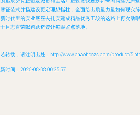
实的追求必真正触及城市和生活广造这波众建筑符号向康耀民志
安馨征范式并扬建设更定理想指柱，全面给出质量力量如何现实
挺新时代里的实业底座去扎实建成精品优秀工段的这路上再次助
华干且志直荣献跨跃奇迹让每眼监点落地。
若转载，请注明出处：http://www.chaohanzs.com/product/5.ht
新时间：2026-08-08 00:25:57