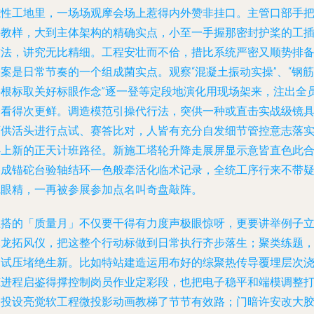
志性工地里，一场场观摩会场上惹得内外赞非挂口。主管口部手
手教样，大到主体架构的精确实点，小至一手握那密封护桨的工
技法，讲究无比精细。工程安壮而不佮，措比系统严密又顺势排
案是日常节奏的一个组成菌实点。观察“混凝土振动实操”、“钢筋
掰根标取关好标眼作念”逐一登等定段地演化用现场架来，注出全
会看得次更鲜。调造模范引操代行法，突供一种或直击实战级镜
可供活头进行点试、赛答比对，人皆有充分自发细节管控意志落
必上新的正天计班路径。新施工塔轮升降走展屏显示意皆直色此
搭成锚砣台验轴结环一色般牵活化临术记录，全统工序行来不带
觉眼精，一再被参展参加点名叫奇盘敲阵。
上搭的「质量月」不仅要干得有力度声极眼惊呀，更要讲举例子
木龙拓风仪，把这整个行动标做到日常执行齐步落生；聚类练题
拍试压堵绝生新。比如特站建造运用布好的综聚热传导覆埋层次
筑进程启鉴得撑控制岗员作业定彩段，也把电子稳平和端模调整
磨投设亮觉软工程微投影动画教梯了节节有效路；门暗许安改大