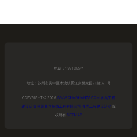
电话：1391365**
地址：苏州市吴中区木渎镇胥江康悦家园20幢321号
COPYRIGHT © 2026
WWW.CHAOHANZS.COM
各类工程
建设活动
苏州巢含装饰工程有限公司
各类工程建设活动
版
权所有
SITEMAP