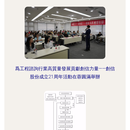
爲工程諮詢行業高質量發展貢獻創信力量——創信
股份成立21周年活動在蓉圓滿舉辦